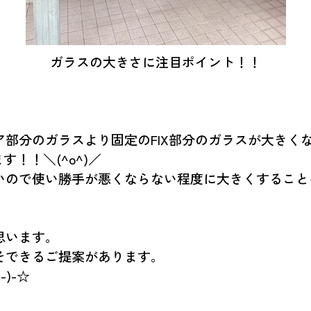
ガラスの大きさに注目ポイント！！
部分のガラスより固定のFIX部分のガラスが大きく
！！＼(^o^)／
いので使い勝手が悪くならない程度に大きくすること
思います。
そできるご提案があります。
)-☆