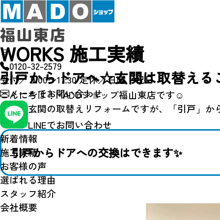
WORKS
施工実績
0120-32-2579
引戸からドアへ☆玄関は取替えるこ
受付／ 9:00〜17:30
定休／日曜・祝日
メールで
お問い合わせ
こんにちは！MADOショップ福山東店です☺
今回は玄関の取替えリフォームですが、「引戸」か
LINEでお問い合わせ
新着情報
引戸からドアへの交換はできます✨
施工実績
お客様の声
選ばれる理由
スタッフ紹介
会社概要