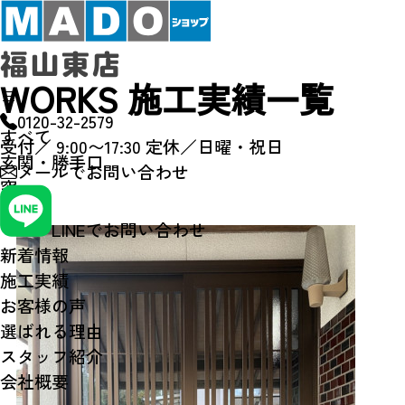
WORKS
施工実績一覧
0120-32-2579
すべて
受付／ 9:00〜17:30
定休／日曜・祝日
玄関・勝手口
メールで
お問い合わせ
窓
その他
LINEでお問い合わせ
新着情報
施工実績
お客様の声
選ばれる理由
スタッフ紹介
会社概要