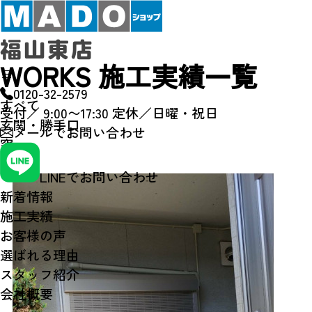
WORKS
施工実績一覧
0120-32-2579
すべて
受付／ 9:00〜17:30
定休／日曜・祝日
玄関・勝手口
メールで
お問い合わせ
窓
その他
LINEでお問い合わせ
新着情報
施工実績
お客様の声
選ばれる理由
スタッフ紹介
会社概要